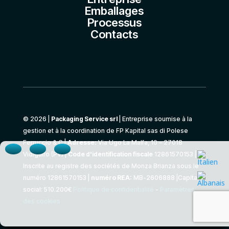
Emballages
Processus
Contacts
© 2026 |
Packaging Service srl
| Entreprise soumise à la
gestion et à la coordination de FP Kapital sas di Polese
Ferruccio & C.|
Adresse:
Via Ugo La Malfa, 10 – 27018
Vidigulfo (PV) |
Code d'identification fiscale
12861570153 |
Inscrite au registre des sociétés de Monza Brianza sous le
numéro 12861570153 |
numéro REA:
MB-2606888 |Capital
social: 510.200€
Politique de confidentialité
-
Paramètres
des cookies