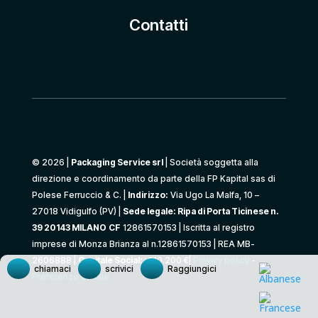
Contatti
© 2026 |
Packaging Service srl
| Società soggetta alla
direzione e coordinamento da parte della FP Kapital sas di
Polese Ferruccio & C. |
Indirizzo:
Via Ugo La Malfa, 10 –
27018 Vidigulfo (PV) |
Sede legale: Ripa di Porta Ticinese n.
39 20143 MILANO
CF
12861570153 | Iscritta al registro
imprese di Monza Brianza al n.12861570153 | REA MB-
2606888 |
Capitale Social:
: 510.200 €|
Privacy policy
-
chiamaci
scrivici
Raggiungici
Preferenze cookie