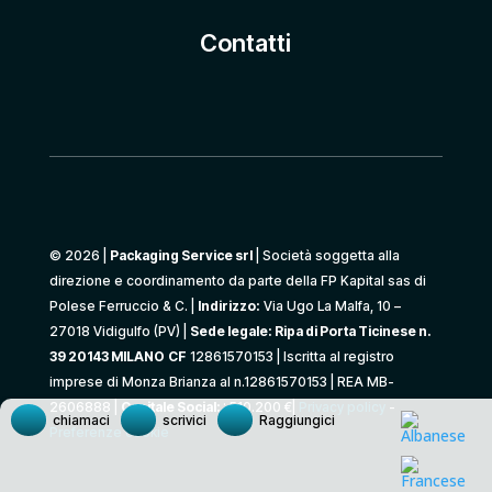
Contatti
© 2026 |
Packaging Service srl
| Società soggetta alla
direzione e coordinamento da parte della FP Kapital sas di
Polese Ferruccio & C. |
Indirizzo:
Via Ugo La Malfa, 10 –
27018 Vidigulfo (PV) |
Sede legale: Ripa di Porta Ticinese n.
39 20143 MILANO
CF
12861570153 | Iscritta al registro
imprese di Monza Brianza al n.12861570153 | REA MB-
2606888 |
Capitale Social:
: 510.200 €|
Privacy policy
-
chiamaci
scrivici
Raggiungici
Preferenze cookie