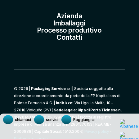
Azienda
Imballaggi
Processo produttivo
Contatti
© 2026 |
Packaging Service srl
| Società soggetta alla
direzione e coordinamento da parte della FP Kapital sas di
Polese Ferruccio & C. |
Indirizzo:
Via Ugo La Malfa, 10 –
27018 Vidigulfo (PV) |
Sede legale: Ripa di Porta Ticinese n.
39 20143 MILANO
CF
12861570153 | Iscritta al registro
chiamaci
scrivici
Raggiungici
imprese di Monza Brianza al n.12861570153 | REA MB-
2606888 |
Capitale Social:
: 510.200 €|
Privacy policy
-
Preferenze cookie