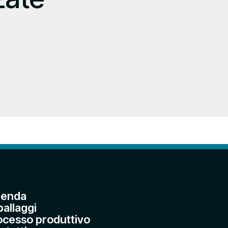
ienda
ballaggi
ocesso produttivo