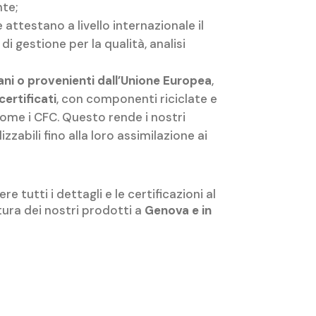
nte;
e attestano a livello internazionale il
i gestione per la qualità, analisi
liani o provenienti dall’Unione Europea
,
certificati
, con componenti riciclate e
come i CFC. Questo rende i nostri
lizzabili fino alla loro assimilazione ai
re tutti i dettagli e le certificazioni al
tura dei nostri prodotti a
Genova e in