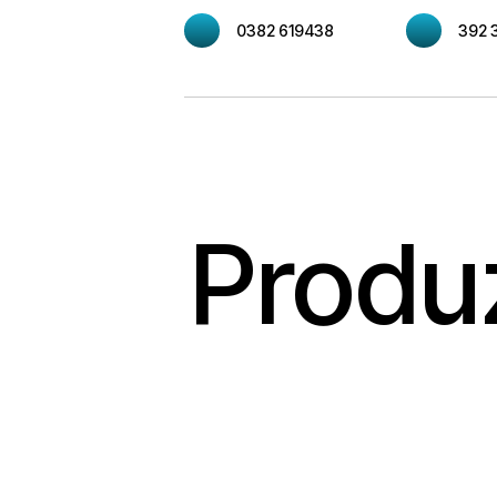
0382 619438
392 
Produz