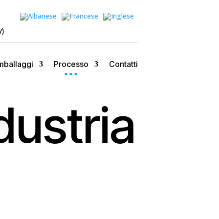
V)
mballaggi
Processo
Contatti
dustria