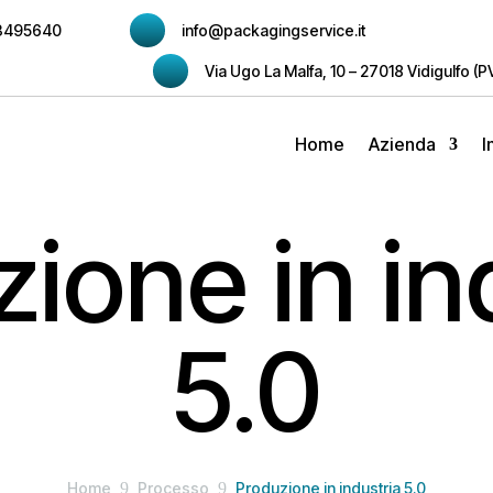
3495640
info@packagingservice.it
Via Ugo La Malfa, 10 – 27018 Vidigulfo (P
Home
Azienda
I
ione in in
5.0
Home
9
Processo
9
Produzione in industria 5.0