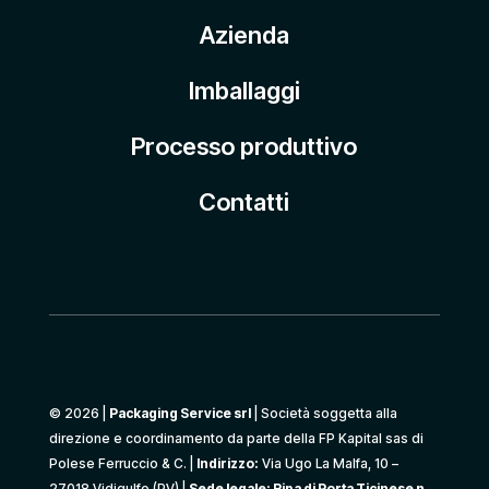
Azienda
Imballaggi
Processo produttivo
Contatti
© 2026 |
Packaging Service srl
| Società soggetta alla
direzione e coordinamento da parte della FP Kapital sas di
Polese Ferruccio & C. |
Indirizzo:
Via Ugo La Malfa, 10 –
27018 Vidigulfo (PV) |
Sede legale: Ripa di Porta Ticinese n.